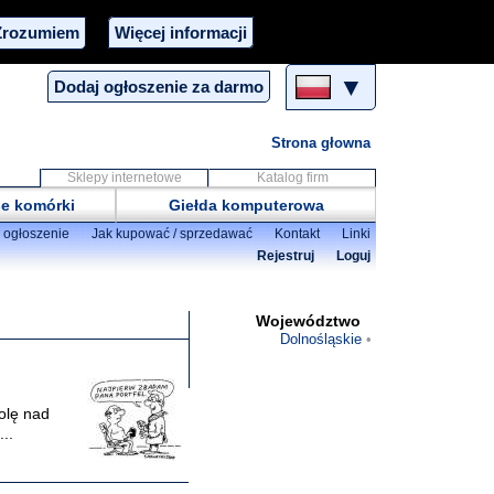
Zrozumiem
Więcej informacji
▼
Dodaj ogłoszenie za darmo
Strona głowna
Sklepy internetowe
Katalog firm
e komórki
Giełda komputerowa
 ogłoszenie
Jak kupować / sprzedawać
Kontakt
Linki
Rejestruj
Loguj
Województwo
Dolnośląskie
olę nad
..