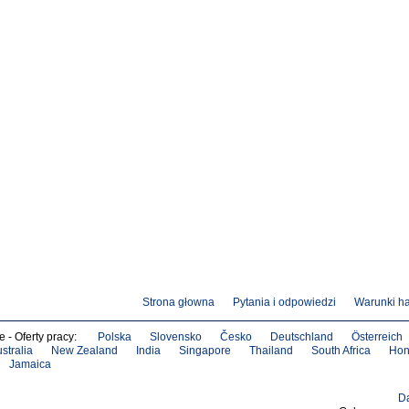
Strona głowna
Pytania i odpowiedzi
Warunki h
e - Oferty pracy:
Polska
Slovensko
Česko
Deutschland
Österreich
stralia
New Zealand
India
Singapore
Thailand
South Africa
Hon
Jamaica
D