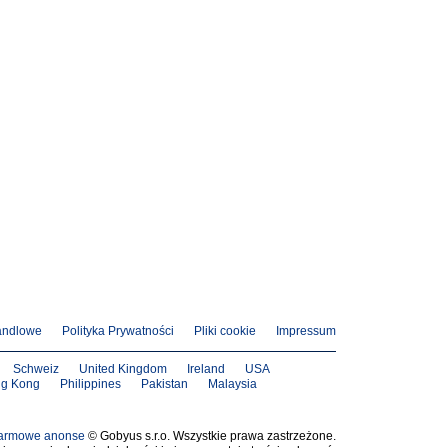
andlowe
Polityka Prywatności
Pliki cookie
Impressum
Schweiz
United Kingdom
Ireland
USA
g Kong
Philippines
Pakistan
Malaysia
armowe anonse
© Gobyus s.r.o. Wszystkie prawa zastrzeżone.