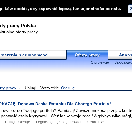
 plików cookie, aby zapewnić lepszą funkcjonalność portalu.
rty pracy Polska
ktualne oferty pracy
łoszenia nieruchomości
Oferty pracy
Anons
O projekcie
Jak dawać
rty pracy
Usługi
Wszystkie
Oferuję
OKAZJĘ! Dębowa Deska Ratunku Dla Chorego Portfela.!
ł również do Twojego portfela? Pamiętaj! Zawsze możesz przejąć kontr
 postawić czoła kryzysowi ! Weź los w swoje ręce ! A gdybyś tylko mógł,.
Usługi - Oferuję
Legnicki ( Legnica ) - Powiat
Cena:
1 zł