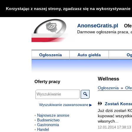
Korzystając z naszej strony, zgadzasz się na wykorzystywanie
AnonseGratis.pl
Ofe
Darmowe ogłoszenia praca, a
Ogłoszenia
Auto giełda
Og
Wellness
Oferty pracy
Ogłoszenia
Ofe
🔍
Zostań Kons
Wyszukiwanie zaawansowane ▶
Już dziś zostań 
Najnowsze anonse
kupować wszystkie
Budownictwo
własnych...
Gastronomia
12.01.2014 17:38:13
Handel