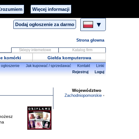
Zrozumiem
Więcej informacji
▼
Dodaj ogłoszenie za darmo
Strona głowna
Sklepy internetowe
Katalog firm
e komórki
Giełda komputerowa
 ogłoszenie
Jak kupować / sprzedawać
Kontakt
Linki
Rejestruj
Loguj
Województwo
Zachodniopomorskie
możesz
na