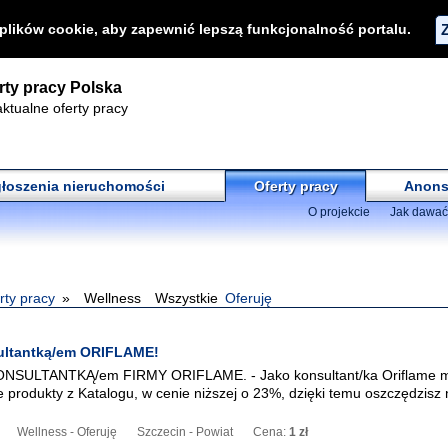
 plików cookie, aby zapewnić lepszą funkcjonalność portalu.
rty pracy Polska
ktualne oferty pracy
łoszenia nieruchomości
Oferty pracy
Anons
O projekcie
Jak dawać
rty pracy
Wellness
Wszystkie
Oferuję
ultantką/em ORIFLAME!
KONSULTANTKĄ/em FIRMY ORIFLAME. - Jako konsultant/ka Oriflame 
 produkty z Katalogu, w cenie niższej o 23%, dzięki temu oszczędzisz 
Wellness - Oferuję
Szczecin - Powiat
Cena:
1 zł