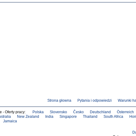
Strona głowna
Pytania i odpowiedzi
Warunki h
e - Oferty pracy:
Polska
Slovensko
Česko
Deutschland
Österreich
stralia
New Zealand
India
Singapore
Thailand
South Africa
Hon
Jamaica
D