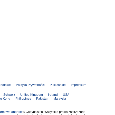
andlowe
Polityka Prywatności
Pliki cookie
Impressum
Schweiz
United Kingdom
Ireland
USA
g Kong
Philippines
Pakistan
Malaysia
armowe anonse
© Gobyus s.r.o. Wszystkie prawa zastrzeżone.