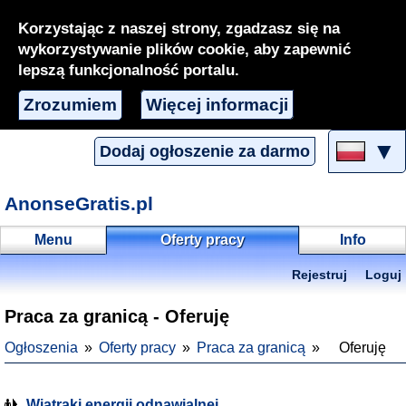
Korzystając z naszej strony, zgadzasz się na
wykorzystywanie plików cookie, aby zapewnić
lepszą funkcjonalność portalu.
Zrozumiem
Więcej informacji
▼
Dodaj ogłoszenie za darmo
AnonseGratis.pl
Menu
Oferty pracy
Info
Rejestruj
Loguj
Praca za granicą - Oferuję
Ogłoszenia
Oferty pracy
Praca za granicą
Oferuję
Wiatraki energii odnawialnej