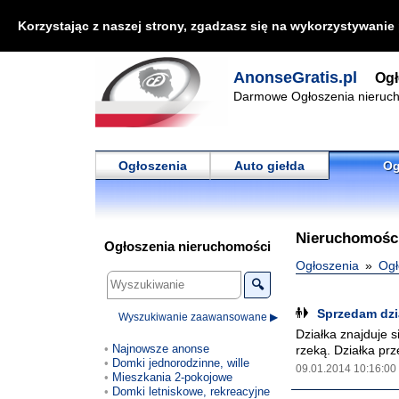
Korzystając z naszej strony, zgadzasz się na wykorzystywanie
AnonseGratis.pl
Ogł
Darmowe Ogłoszenia nieruch
Ogłoszenia
Auto giełda
Og
Nieruchomości
Ogłoszenia nieruchomości
Ogłoszenia
Ogł
🔍
Sprzedam dz
Wyszukiwanie zaawansowane ▶
Działka znajduje s
Najnowsze anonse
rzeką. Działka pr
Domki jednorodzinne, wille
09.01.2014 10:16:00
Mieszkania 2-pokojowe
Domki letniskowe, rekreacyjne