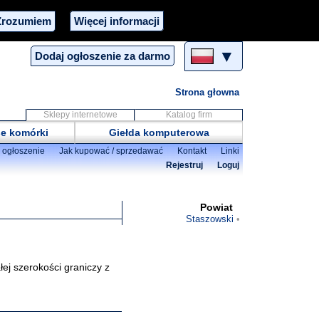
Zrozumiem
Więcej informacji
▼
Dodaj ogłoszenie za darmo
Strona głowna
Sklepy internetowe
Katalog firm
e komórki
Giełda komputerowa
 ogłoszenie
Jak kupować / sprzedawać
Kontakt
Linki
Rejestruj
Loguj
Powiat
Staszowski
łej szerokości graniczy z