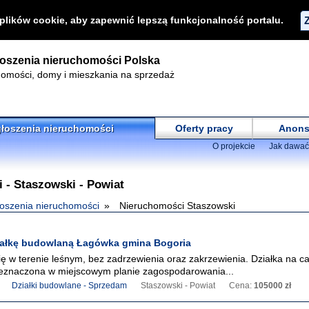
 plików cookie, aby zapewnić lepszą funkcjonalność portalu.
oszenia nieruchomości Polska
omości, domy i mieszkania na sprzedaż
łoszenia nieruchomości
Oferty pracy
Anons
O projekcie
Jak dawać
 - Staszowski - Powiat
oszenia nieruchomości
Nieruchomości Staszowski
iałkę budowlaną Łagówka gmina Bogoria
ię w terenie leśnym, bez zadrzewienia oraz zakrzewienia. Działka na ca
zeznaczona w miejscowym planie zagospodarowania...
Działki budowlane - Sprzedam
Staszowski - Powiat
Cena:
105000 zł