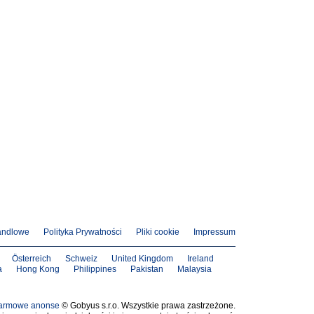
andlowe
Polityka Prywatności
Pliki cookie
Impressum
Österreich
Schweiz
United Kingdom
Ireland
a
Hong Kong
Philippines
Pakistan
Malaysia
armowe anonse
© Gobyus s.r.o. Wszystkie prawa zastrzeżone.