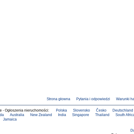
Strona głowna
Pytania i odpowiedzi
Warunki h
we - Ogłoszenia nieruchomości:
Polska
Slovensko
Česko
Deutschland
da
Australia
New Zealand
India
Singapore
Thailand
South Afric
Jamaica
D