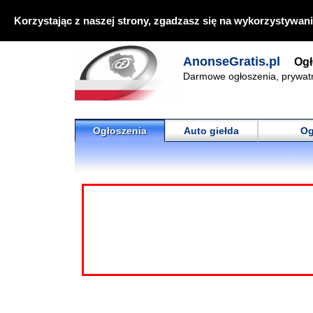
Korzystając z naszej strony, zgadzasz się na wykorzystywani
AnonseGratis.pl
Ogł
Darmowe ogłoszenia, prywat
Ogłoszenia
Auto giełda
Og
Ogłoszenia
Uważaj na oszus
usuwać te podejrza
🔍
nich
to kobiety, kt
podawaj nikomu nu
Wyszukiwanie zaawansowane ▶
"Zgłoś ogłoszenie 
Najnowsze anonse
Motoryzacja
Nieruchomości
Najnowsze an
Praca