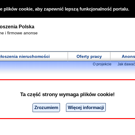
e plików cookie, aby zapewnić lepszą funkcjonalność portalu.
oszenia Polska
ne i firmowe anonse
łoszenia nieruchomości
Oferty pracy
Anons
O projekcie
Jak dawać
tów:
Ostatnio zauważyliśmy wzrost liczby oszustów na naszej stronie. St
Ta część strony wymaga plików cookie!
ne reklamy, ale niektórym udaje się przedostać przez nasze mechaniz
óre żądają płatności z góry. Zachowaj zdrowy rozsądek i
nie płać za usł
merów kart kredytowych ani haseł. Prosimy o zgłaszanie podejrzanych
Zrozumiem
Więcej informacji
naruszające zasady ogłaszania", która zawsze znajduje się na stronie 
onse