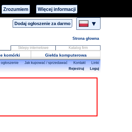
Zrozumiem
Więcej informacji
▼
Dodaj ogłoszenie za darmo
Strona głowna
Sklepy internetowe
Katalog firm
e komórki
Giełda komputerowa
 ogłoszenie
Jak kupować / sprzedawać
Kontakt
Linki
Rejestruj
Loguj
aramy się filtrować i
my kontrolne.
Większość z
ugi przed spotkaniem
. Nie
 reklam za pomocą funkcji
każdego ogłoszenia.