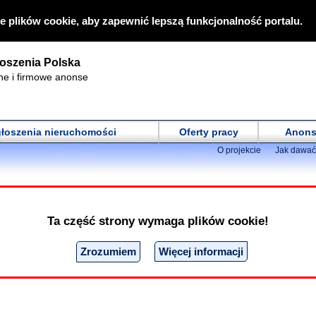
e plików cookie, aby zapewnić lepszą funkcjonalność portalu.
oszenia Polska
ne i firmowe anonse
łoszenia nieruchomości
Oferty pracy
Anons
O projekcie
Jak dawać
 Pomorskie - Województwo
arzyskie
Towarzyskie Pomorskie
Ta część strony wymaga plików cookie!
onialne serenada
Zrozumiem
Więcej informacji
ne Serenada to niezawodny partner i pośrednik w kojarzeniu par osób
irma ogólnopolska swatamy pary na terenie całego kraju i zagranicą. P
,...
Matrymonialne - pozostałe - Oferuję
Pomorskie Województwo
Cena:
350 