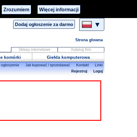
Zrozumiem
Więcej informacji
▼
Dodaj ogłoszenie za darmo
Strona głowna
Sklepy internetowe
Katalog firm
e komórki
Giełda komputerowa
 ogłoszenie
Jak kupować / sprzedawać
Kontakt
Linki
Rejestruj
Loguj
Powiat
Gdyński ( Gdynia )
Słupski ( Słupsk )
o
zł