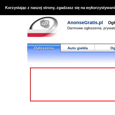
Korzystając z naszej strony, zgadzasz się na wykorzystywani
AnonseGratis.pl
Ogł
Darmowe ogłoszenia, prywat
Ogłoszenia
Auto giełda
Og
Towarzyskie -
Ogłoszenia
Ogłoszenia
Tow
🔍
Biuro matrym
Wyszukiwanie zaawansowane ▶
Biuro matrymonial
Najnowsze anonse
samotnych. Jako f
Motoryzacja
rejestracji w Biurze
Nieruchomości
06.01.2014 20:52:05
Praca