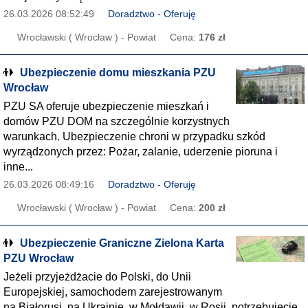
26.03.2026 08:52:49
Doradztwo - Oferuję
Wrocławski ( Wrocław ) - Powiat
Cena:
176 zł
Ubezpieczenie domu mieszkania PZU
Wrocław
PZU SA oferuje ubezpieczenie mieszkań i
domów PZU DOM na szczególnie korzystnych
warunkach. Ubezpieczenie chroni w przypadku szkód
wyrządzonych przez: Pożar, zalanie, uderzenie pioruna i
inne...
26.03.2026 08:49:16
Doradztwo - Oferuję
Wrocławski ( Wrocław ) - Powiat
Cena:
200 zł
Ubezpieczenie Graniczne Zielona Karta
PZU Wrocław
Jeżeli przyjeżdżacie do Polski, do Unii
Europejskiej, samochodem zarejestrowanym
na Białorusi, na Ukrainie, w Mołdawii, w Rosji, potrzebujecie