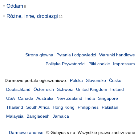
Oddam
Różne, inne, drobiazgi
Strona głowna
Pytania i odpowiedzi
Warunki handlowe
Polityka Prywatności
Pliki cookie
Impressum
Darmowe portale ogłoszeniowe:
Polska
Slovensko
Česko
Deutschland
Österreich
Schweiz
United Kingdom
Ireland
USA
Canada
Australia
New Zealand
India
Singapore
Thailand
South Africa
Hong Kong
Philippines
Pakistan
Malaysia
Bangladesh
Jamaica
Darmowe anonse
© Gobyus s.r.o. Wszystkie prawa zastrzeżone.