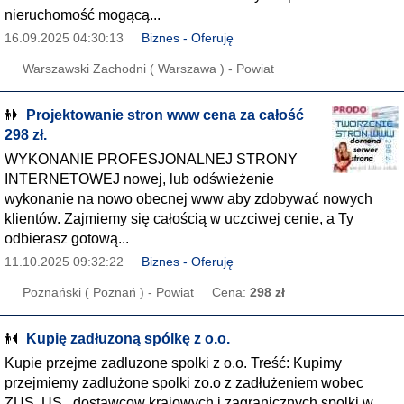
nieruchomość mogącą...
16.09.2025 04:30:13
Biznes - Oferuję
Warszawski Zachodni ( Warszawa ) - Powiat
Projektowanie stron www cena za całość
298 zł.
WYKONANIE PROFESJONALNEJ STRONY
INTERNETOWEJ nowej, lub odświeżenie
wykonanie na nowo obecnej www aby zdobywać nowych
klientów. Zajmiemy się całością w uczciwej cenie, a Ty
odbierasz gotową...
11.10.2025 09:32:22
Biznes - Oferuję
Poznański ( Poznań ) - Powiat
Cena:
298 zł
Kupię zadłuzoną spólkę z o.o.
Kupie przejme zadluzone spolki z o.o. Treść: Kupimy
przejmiemy zadlużone spolki zo.o z zadłużeniem wobec
ZUS, US , dostawcow krajowych i zagranicznych spolki w