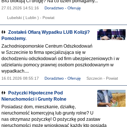
BIG blokują Ci drogę? Na co dzień pomagamy...
27.01.2026 14:51:16
Doradztwo - Oferuję
Lubelski ( Lublin ) - Powiat
Zostałeś Ofiarą Wypadku LUB Kolizji?
Pomożemy.
Zachodniopomorskie Centrum Odszkodowań
w Szczecinie to firma specjalizująca się w
dochodzeniu odszkodowań od firm ubezpieczeniowych i w
udzielaniu pomocy prawnej osobom poszkodowanym w
wypadkach....
16.01.2026 08:55:17
Doradztwo - Oferuję
Szczecin - Powiat
Pożyczki Hipoteczne Pod
Nieruchomości i Grunty Rolne
Posiadasz dom, mieszkanie, działkę,
nieruchomość komercyjną lub grunty rolne? U
nas otrzymasz pożyczkę! O pożyczkę pod zastaw
nieruchomości może wnioskować każdy kto posiada