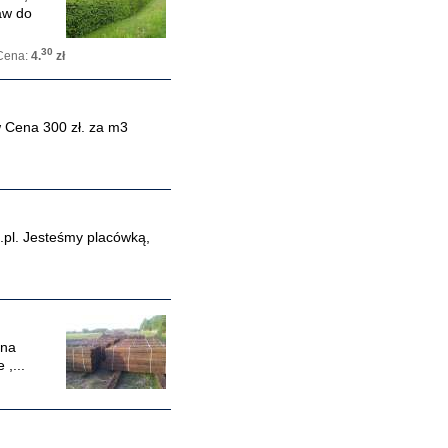
aw do
30
Cena:
4.
zł
w Cena 300 zł. za m3
.pl. Jesteśmy placówką,
ena
,...