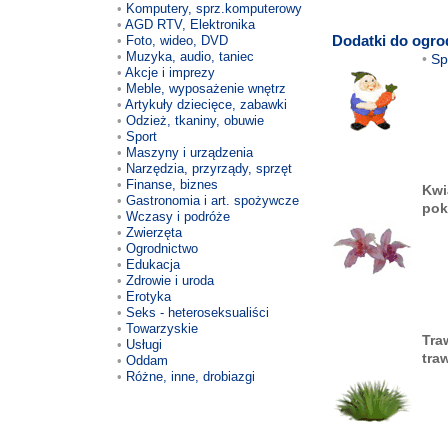
Komputery, sprz.komputerowy
AGD RTV, Elektronika
Dodatki do ogr
Foto, wideo, DVD
Muzyka, audio, taniec
Sp
Akcje i imprezy
Meble, wyposażenie wnętrz
Artykuły dziecięce, zabawki
Odzież, tkaniny, obuwie
Sport
Maszyny i urządzenia
Narzędzia, przyrządy, sprzęt
Finanse, biznes
Kwi
Gastronomia i art. spożywcze
pok
Wczasy i podróże
Zwierzęta
Ogrodnictwo
Edukacja
Zdrowie i uroda
Erotyka
Seks - heteroseksualiści
Towarzyskie
Tra
Usługi
tra
Oddam
Różne, inne, drobiazgi