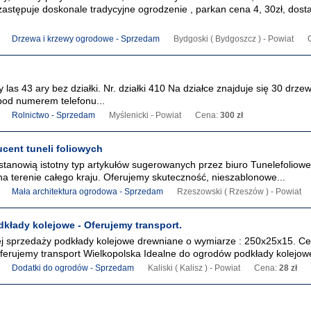
zastępuje doskonale tradycyjne ogrodzenie , parkan cena 4, 30zł, dost
Drzewa i krzewy ogrodowe - Sprzedam
Bydgoski ( Bydgoszcz ) - Powiat
as 43 ary bez działki. Nr. działki 410 Na działce znajduje się 30 drze
 pod numerem telefonu...
Rolnictwo - Sprzedam
Myślenicki - Powiat
Cena:
300 zł
cent tuneli foliowych
tanowią istotny typ artykułów sugerowanych przez biuro Tunelefoliowe
na terenie całego kraju. Oferujemy skuteczność, nieszablonowe...
Mała architektura ogrodowa - Sprzedam
Rzeszowski ( Rzeszów ) - Powiat
kłady kolejowe - Oferujemy transport.
j sprzedaży podkłady kolejowe drewniane o wymiarze : 250x25x15. C
Oferujemy transport Wielkopolska Idealne do ogrodów podkłady kolejowe 
Dodatki do ogrodów - Sprzedam
Kaliski ( Kalisz ) - Powiat
Cena:
28 zł