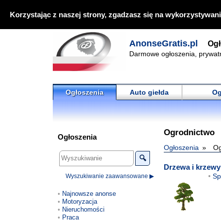
Korzystając z naszej strony, zgadzasz się na wykorzystywani
AnonseGratis.pl
Ogł
Darmowe ogłoszenia, prywat
Ogłoszenia
Auto giełda
Og
Ogrodnictwo
Ogłoszenia
Ogłoszenia
Og
🔍
Drzewa i krzew
Sp
Wyszukiwanie zaawansowane ▶
Najnowsze anonse
Motoryzacja
Nieruchomości
Praca