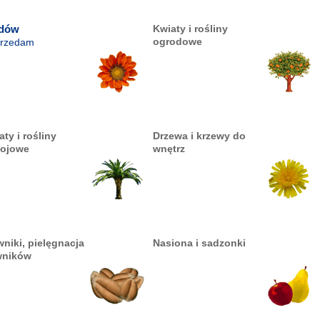
odów
Kwiaty i rośliny
ogrodowe
rzedam
aty i rośliny
Drzewa i krzewy do
ojowe
wnętrz
wniki, pielęgnacja
Nasiona i sadzonki
wników