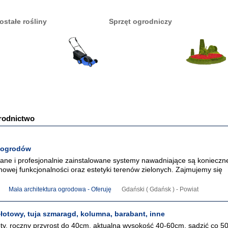
ostałe rośliny
Sprzęt ogrodniczy
rodnictwo
 ogrodów
ne i profesjonalnie zainstalowane systemy nawadniające są konieczn
owej funkcjonalności oraz estetyki terenów zielonych. Zajmujemy się
Mała architektura ogrodowa - Oferuję
Gdański ( Gdańsk ) - Powiat
łotowy, tuja szmaragd, kolumna, barabant, inne
ty, roczny przyrost do 40cm, aktualna wysokość 40-60cm, sadzić co 5