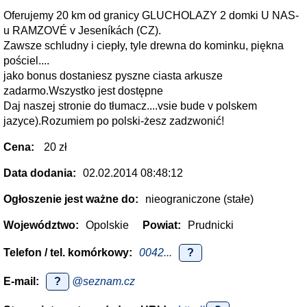
Oferujemy 20 km od granicy GLUCHOLAZY 2 domki U NAS-
u RAMZOVÉ v Jeseníkách (CZ).
Zawsze schludny i ciepły, tyle drewna do kominku, piękna
pościel....
jako bonus dostaniesz pyszne ciasta arkusze
zadarmo.Wszystko jest dostępne
Daj naszej stronie do tłumacz....vsie bude v polskem
jazyce).Rozumiem po polski-żesz zadzwonić!
Cena:
20 zł
Data dodania:
02.02.2014 08:48:12
Ogłoszenie jest ważne do:
nieograniczone (stałe)
Województwo:
Opolskie
Powiat:
Prudnicki
Telefon / tel. komórkowy:
0042...
?
E-mail:
?
@seznam.cz