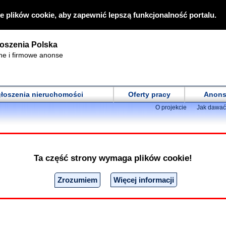
e plików cookie, aby zapewnić lepszą funkcjonalność portalu.
oszenia Polska
ne i firmowe anonse
łoszenia nieruchomości
Oferty pracy
Anons
O projekcie
Jak dawać
ej dziewczyny
arzyskie
Matrymonialne - on szuka jej
Ogłoszenie - Szukam
Ta część strony wymaga plików cookie!
Ocena wł
t szuka niezależnej finansowo kobiety do zwiazku
Zrozumiem
Więcej informacji
Ocena prze
9.01.2014 15:28:06
0
ważne do:
nieograniczone (stałe)
1