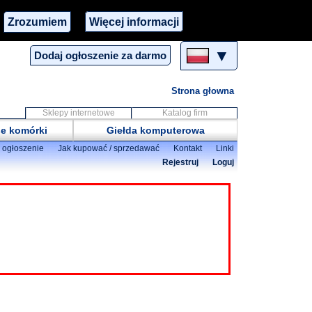
Zrozumiem
Więcej informacji
▼
Dodaj ogłoszenie za darmo
Strona głowna
Sklepy internetowe
Katalog firm
e komórki
Giełda komputerowa
 ogłoszenie
Jak kupować / sprzedawać
Kontakt
Linki
Rejestruj
Loguj
aściciela ogłoszenia
z użytkowników:
2
3
4
5