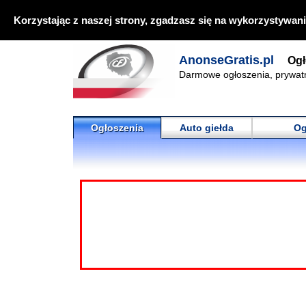
Korzystając z naszej strony, zgadzasz się na wykorzystywani
AnonseGratis.pl
Ogł
Darmowe ogłoszenia, prywat
Ogłoszenia
Auto giełda
Og
Szukam bogat
Ogłoszenia
Ogłoszenia
Tow
🔍
Wolny brunet 27la
Wyszukiwanie zaawansowane ▶
Data dodania:
0
Najnowsze anonse
Motoryzacja
Ogłoszenie jest 
Nieruchomości
Praca