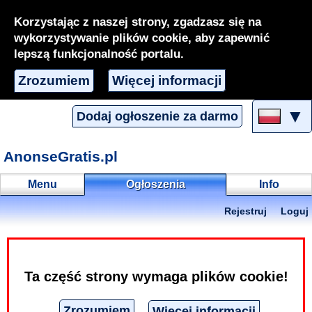
Korzystając z naszej strony, zgadzasz się na
wykorzystywanie plików cookie, aby zapewnić
lepszą funkcjonalność portalu.
Zrozumiem
Więcej informacji
▼
Dodaj ogłoszenie za darmo
AnonseGratis.pl
Menu
Ogłoszenia
Info
Rejestruj
Loguj
Szukamy par
Ogłoszenia
Erotyka
Usługi erotyczne
Ta część strony wymaga plików cookie!
Ogłoszenie - Szukam
Zrozumiem
Więcej informacji